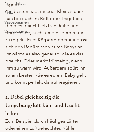
StarkeMama
legen!
Am besten habt ihr euer Kleines ganz 
Stillen
nah bei euch im Bett oder Tragetuch, 
Vasospasmen
denn es braucht jetzt viel Ruhe und 
Vasospasmus
Körpernähe, auch um die Temperatur 
zu regeln. Eure Körpertemperatur passt 
sich den Bedürnissen eures Babys an, 
ihr wärmt es also genauso, wie es das 
braucht. Oder merkt frühzeitig, wenn 
ihm zu warm wird. Außerdem spürt ihr 
so am besten, wie es eurem Baby geht 
und könnt perfekt darauf reagieren.
2. Dabei gleichzeitig die 
Umgebungsluft kühl und feucht 
halten
Zum Beispiel durch häufiges Lüften 
oder einen Luftbefeuchter. Kühle, 