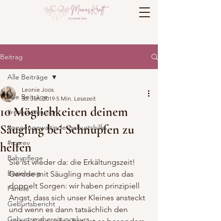
Beitrag
Alle Beiträge
Leonie Joos
Alle Beiträge
30. Jan. 2019
5 Min. Lesezeit
10 Möglichkeiten deinem
#rosesrevolution
Säugling bei Schnupfen zu
#gegengewaltindergeburtshilfe
#rosrev
helfen
Babypflege
Sie ist wieder da: die Erkältungszeit! 
Beziehung
Gerade mit Säugling macht uns das 
doppelt Sorgen: wir haben prinzipiell 
Familie
Angst, dass sich unser Kleines ansteckt 
Geburtsbericht
und wenn es dann tatsächlich den 
Geburtsvorbereitungskurs