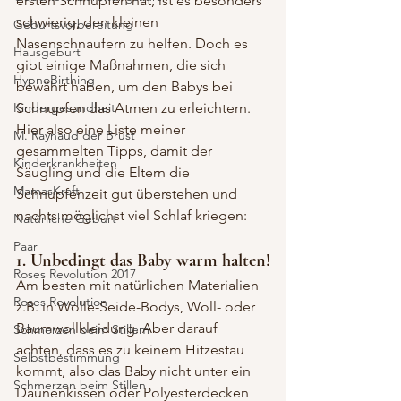
ersten Schnupfen hat, ist es besonders 
schwierig, den kleinen 
Geburtsvorbereitung
Nasenschnaufern zu helfen. Doch es 
Hausgeburt
gibt einige Maßnahmen, die sich 
HypnoBirthing
bewährt haben, um den Babys bei 
Kindergesundheit
Schnupfen das Atmen zu erleichtern.
Hier also eine Liste meiner 
M. Raynaud der Brust
gesammelten Tipps, damit der 
Kinderkrankheiten
Säugling und die Eltern die 
MamasKraft
Schnupfenzeit gut überstehen und 
nachts möglichst viel Schlaf kriegen:
Natürliche Geburt
Paar
1. Unbedingt das Baby warm halten!
Roses Revolution 2017
Am besten mit natürlichen Materialien 
Roses Revolution
z.B. in Wolle-Seide-Bodys, Woll- oder 
Baumwollkleidung. Aber darauf 
Schmerzen beim Stillem
achten, dass es zu keinem Hitzestau 
Selbstbestimmung
kommt, also das Baby nicht unter ein 
Schmerzen beim Stillen
Daunenkissen oder Polyesterdecken 