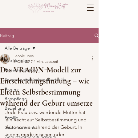
Beitrag
Alle Beiträge
Leonie Joos
Alle Beiträge
3. Okt. 2017
4 Min. Lesezeit
Das VRA(I)N-Modell zur
#rosesrevolution
Entscheidungsfindung – wie
#gegengewaltindergeburtshilfe
#rosrev
Eltern Selbstbestimmung
Babypflege
während der Geburt umsetze
Beziehung
Jede Frau bzw. werdende Mutter hat 
Familie
ein Recht auf Selbstbestimmung und 
Autonomie während der Geburt. In 
Geburtsbericht
jedem medizinischen oder 
Geburtsvorbereitungskurs