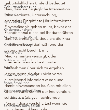
geburtshilflichen Umfeld bedeutet 
Geburtsvorbereitung
dies, dass sie für jegliche Intervention 
Hausgeburt
(Medikamente, Untersuchung, 
operativer Eingriff etc.) ihr informiertes 
HypnoBirthing
Einverständnis geben muss, bevor das 
Kindergesundheit
Fachpersonal diese bei ihr durchführen 
M. Raynaud der Brust
darf. Nochmal ganz deutlich: die Frau 
(mit ihrem Baby) darf während der 
Kinderkrankheiten
Geburt nicht berührt, mit 
MamasKraft
Medikamenten versorgt, oder 
Natürliche Geburt
überredet werden bestimmte 
Paar
Maßnahmen über sich zu ergehen 
lassen, wenn sie dazu nicht vorab 
Roses Revolution 2017
ausreichend informiert wurde und 
Roses Revolution
damit einverstanden ist. Also mit allen 
Schmerzen beim Stillem
Chancen und Risiken der Intervention, 
so dass SIE (als evtl. fachfremde 
Selbstbestimmung
Person) diese versteht. Erst wenn sie 
Schmerzen beim Stillen
nach dieser Erklärung ihr 