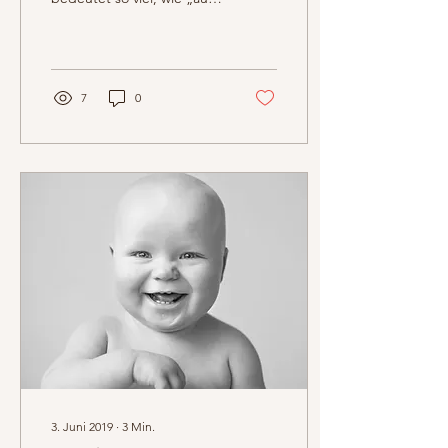
einer leeren Tasse kann
man nicht schöpfen“.
Damit werden...
7
0
3. Juni 2019
∙
3
Min.