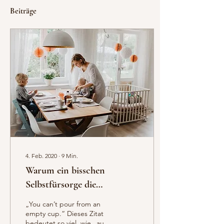
Beiträge
4. Feb. 2020
∙
9
Min.
Warum ein bisschen
Selbstfürsorge die
Erschöpfung von uns
„You can’t pour from an
Mamas nicht heilen kann
empty cup.“ Dieses Zitat
bedeutet so viel, wie „aus