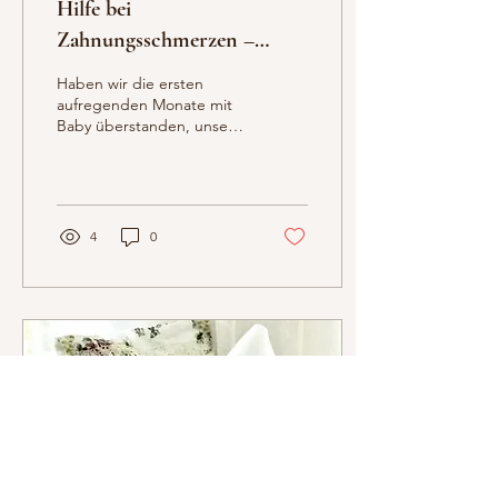
Hilfe bei
Zahnungsschmerzen –
gesammelte Mama-Tipps
Haben wir die ersten
aufregenden Monate mit
Baby überstanden, unser
Kleines kennen gelernt
und uns eingegroovt und
denken „jetzt...
4
0