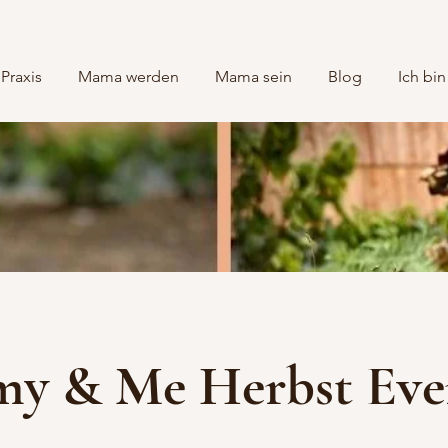
Praxis
Mama werden
Mama sein
Blog
Ich bin
 & Me Herbst Eve