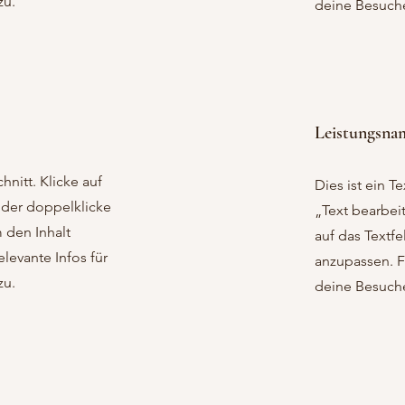
zu.
deine Besuche
Leistungsna
hnitt. Klicke auf
Dies ist ein Te
oder doppelklicke
„Text bearbei
m den Inhalt
auf das Textfe
levante Infos für
anzupassen. F
zu.
deine Besuche