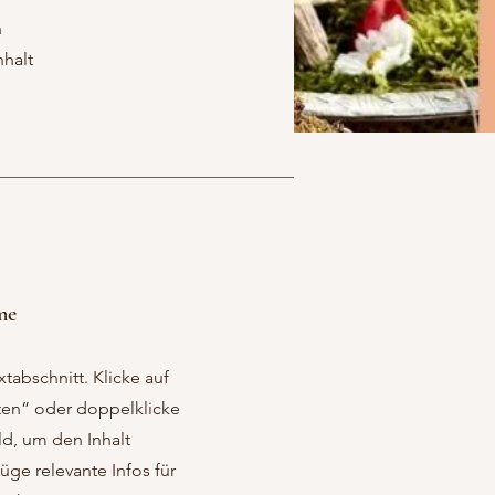
n
nhalt
me
xtabschnitt. Klicke auf
ten” oder doppelklicke
ld, um den Inhalt
üge relevante Infos für