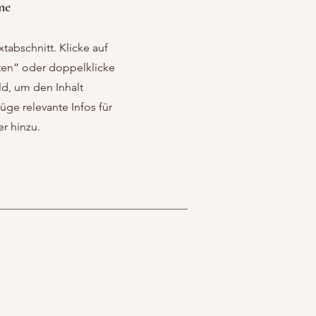
me
xtabschnitt. Klicke auf
ten” oder doppelklicke
ld, um den Inhalt
üge relevante Infos für
r hinzu.