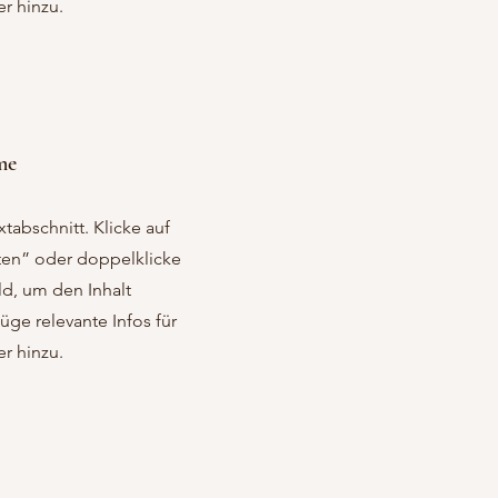
r hinzu.
me
xtabschnitt. Klicke auf
ten” oder doppelklicke
ld, um den Inhalt
üge relevante Infos für
r hinzu.