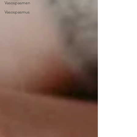
Vasospasmen
Vasospasmus