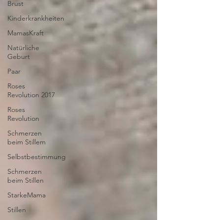
Brust
Kinderkrankheiten
MamasKraft
Natürliche
Geburt
Paar
Roses
Revolution 2017
Roses
Revolution
Schmerzen
beim Stillem
Selbstbestimmung
Schmerzen
beim Stillen
StarkeMama
Stillen