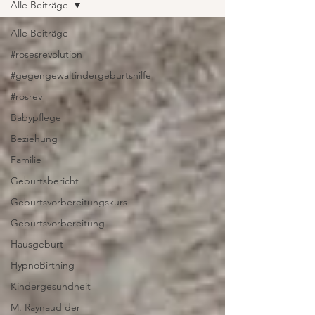
Alle Beiträge
Alle Beiträge
#rosesrevolution
#gegengewaltindergeburtshilfe
#rosrev
Babypflege
Beziehung
Familie
Geburtsbericht
Geburtsvorbereitungskurs
Geburtsvorbereitung
Hausgeburt
HypnoBirthing
Kindergesundheit
M. Raynaud der