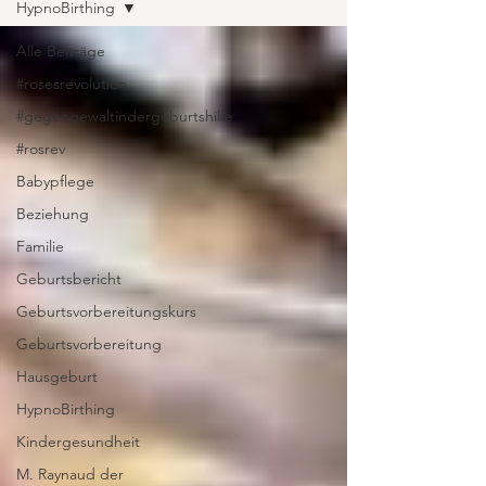
HypnoBirthing
Alle Beiträge
#rosesrevolution
#gegengewaltindergeburtshilfe
#rosrev
Babypflege
Beziehung
Familie
Geburtsbericht
Geburtsvorbereitungskurs
Geburtsvorbereitung
Hausgeburt
HypnoBirthing
Kindergesundheit
M. Raynaud der