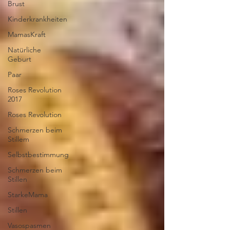
Brust
Kinderkrankheiten
MamasKraft
Natürliche
Geburt
Paar
Roses Revolution
2017
Roses Revolution
Schmerzen beim
Stillem
Selbstbestimmung
Schmerzen beim
Stillen
StarkeMama
Stillen
Vasospasmen