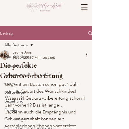
Beitrag
Alle Beiträge
Leonie Joos
Alle Beiträge
30. Juli 2018
7 Min. Lesezeit
Die perfekte
#rosesrevolution
Geburtsvorbereitung
#gegengewaltindergeburtshilfe
#rosrev
Beginnt am Besten schon gut 1 Jahr 
vor der Geburt des Wunschkindes! 
Babypflege
Waaaas?! Geburtsvorbereitung schon 1 
Beziehung
Jahr vorher!? Das ist lange…
Familie
Ja, denn auch die Empfängnis und 
Schwangerschaft können auf 
Geburtsbericht
verschiedenen Ebenen vorbereitet 
Geburtsvorbereitungskurs