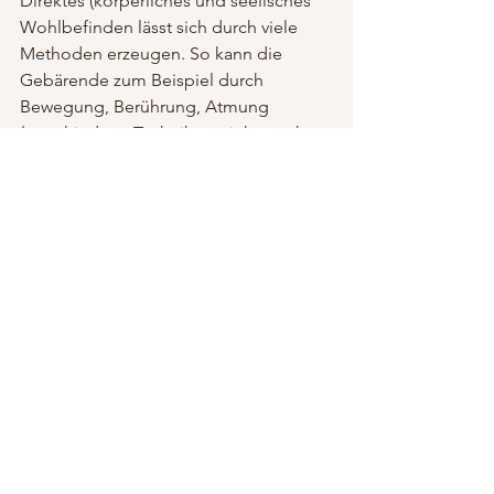
Direktes (körperliches und seelisches 
Wohlbefinden lässt sich durch viele 
Methoden erzeugen. So kann die 
Gebärende zum Beispiel durch 
Bewegung, Berührung, Atmung 
(verschiedene Techniken, siehe auch 
hier: 
http://leoniejoos.com/blog/post/atemt
echniken-fuer-die-geburt/
) gut 
entspannen. Aber auch Wärme oder 
Kälte können sehr angenehm sein. 
Mentale und körperliche 
Entspannungstechniken, wie 
Meditation, Hypnose, progressive 
Muskelentspannung etc. zeigen eine 
sehr gute Wirkung. Worte, Gesten und 
Blicke können die Ausschüttung der 
„richtigen“ Hormone für die Geburt 
unterstützen. Deswegen ist eine 