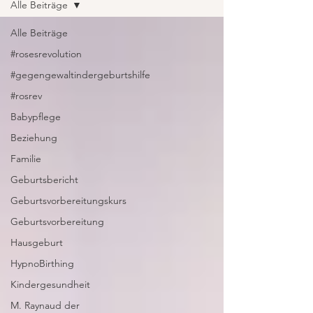
Alle Beiträge
Alle Beiträge
#rosesrevolution
#gegengewaltindergeburtshilfe
#rosrev
Babypflege
Beziehung
Familie
Geburtsbericht
Geburtsvorbereitungskurs
Geburtsvorbereitung
Hausgeburt
HypnoBirthing
Kindergesundheit
M. Raynaud der