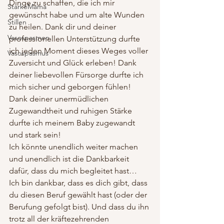
Dinge zu schaffen, die ich mir 
StarkeMama
gewünscht habe und um alte Wunden 
Stillen
zu heilen. Dank dir und deiner 
Vasospasmen
professionellen Unterstützung durfte 
ich jeden Moment dieses Weges voller 
Vasospasmus
Zuversicht und Glück erleben! Dank 
deiner liebevollen Fürsorge durfte ich 
mich sicher und geborgen fühlen! 
Dank deiner unermüdlichen 
Zugewandtheit und ruhigen Stärke 
durfte ich meinem Baby zugewandt 
und stark sein!
Ich könnte unendlich weiter machen 
und unendlich ist die Dankbarkeit 
dafür, dass du mich begleitet hast…
Ich bin dankbar, dass es dich gibt, dass 
du diesen Beruf gewählt hast (oder der 
Berufung gefolgt bist). Und dass du ihn 
trotz all der kräftezehrenden 