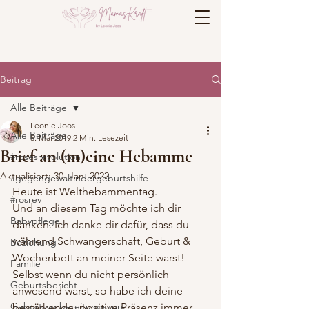
Beitrag
Alle Beiträge
Leonie Joos
Alle Beiträge
5. Mai 2019
2 Min. Lesezeit
Brief an (m)eine Hebamme
#rosesrevolution
Aktualisiert:
30. Jan. 2022
#gegengewaltindergeburtshilfe
Heute ist Welthebammentag.
#rosrev
Und an diesem Tag möchte ich dir 
Babypflege
danken. Ich danke dir dafür, dass du 
während Schwangerschaft, Geburt & 
Beziehung
Wochenbett an meiner Seite warst! 
Familie
Selbst wenn du nicht persönlich 
Geburtsbericht
anwesend warst, so habe ich deine 
Geburtsvorbereitungskurs
bestärkende, positive Präsenz immer 