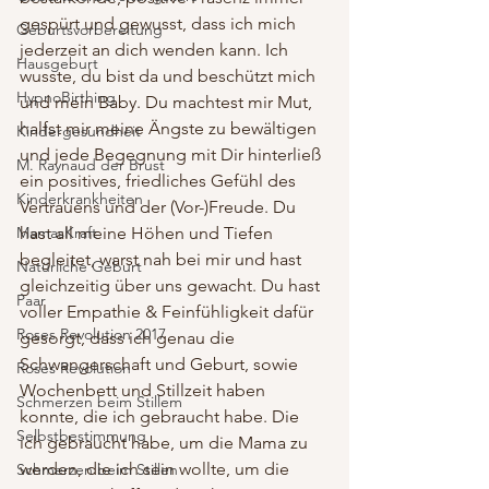
gespürt und gewusst, dass ich mich 
Geburtsvorbereitung
jederzeit an dich wenden kann. Ich 
Hausgeburt
wusste, du bist da und beschützt mich 
HypnoBirthing
und mein Baby. Du machtest mir Mut, 
halfst mir meine Ängste zu bewältigen 
Kindergesundheit
und jede Begegnung mit Dir hinterließ 
M. Raynaud der Brust
ein positives, friedliches Gefühl des 
Kinderkrankheiten
Vertrauens und der (Vor-)Freude. Du 
MamasKraft
hast all meine Höhen und Tiefen 
begleitet, warst nah bei mir und hast 
Natürliche Geburt
gleichzeitig über uns gewacht. Du hast 
Paar
voller Empathie & Feinfühligkeit dafür 
Roses Revolution 2017
gesorgt, dass ich genau die 
Schwangerschaft und Geburt, sowie 
Roses Revolution
Wochenbett und Stillzeit haben 
Schmerzen beim Stillem
konnte, die ich gebraucht habe. Die 
Selbstbestimmung
ich gebraucht habe, um die Mama zu 
werden, die ich sein wollte, um die 
Schmerzen beim Stillen