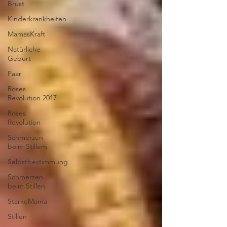
Brust
Kinderkrankheiten
MamasKraft
Natürliche
Geburt
Paar
Roses
Revolution 2017
Roses
Revolution
Schmerzen
beim Stillem
Selbstbestimmung
Schmerzen
beim Stillen
StarkeMama
Stillen