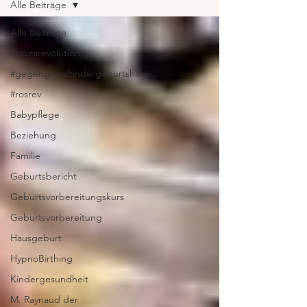
Alle Beiträge
Alle Beiträge
#rosesrevolution
#gegengewaltindergeburtshilfe
#rosrev
Babypflege
Beziehung
Familie
Geburtsbericht
Geburtsvorbereitungskurs
Geburtsvorbereitung
Hausgeburt
HypnoBirthing
Kindergesundheit
M. Raynaud der