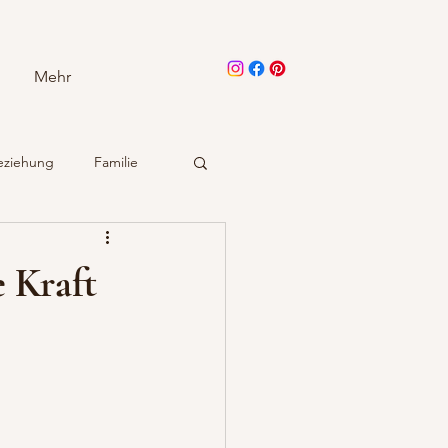
Mehr
eziehung
Familie
irthing
e Kraft
 Geburt
Paar
Schmerzen beim Stillen