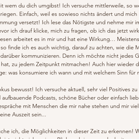
it wem du dich umgibst! Ich versuche mittlerweile, so w
riegen. Einfach, weil es sowieso nichts ändert und mich 
mmung versetzt! Ich lese das Nötigste und nehme mir i
or ich drauf klicke, mich zu fragen, ob ich das jetzt wirkl
esen arbeitet es in mir und hat eine Wirkung… Meistens
so finde ich es auch wichtig, darauf zu achten, wie die 
arüber kommunizieren. Denn ich möchte nicht jedes Ge
hat, zu jedem Zeitpunkt mitmachen! Auch hier wieder d
ge: was konsumiere ich wann und mit welchem Sinn für 
us bewusst! Ich versuche aktuell, sehr viel Positives z
l aufbauende Podcasts, schöne Bücher oder einfach lieb
spräche mit Menschen die mir nahe stehen und mir vie
ine Auszeit sein... 
he ich, die Möglichkeiten in dieser Zeit zu erkennen! 