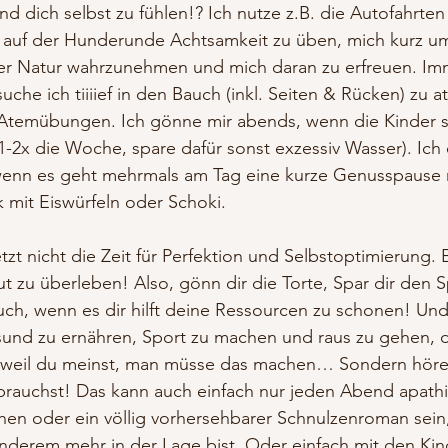
d dich selbst zu fühlen!? Ich nutze z.B. die Autofahrte
 auf der Hunderunde Achtsamkeit zu üben, mich kurz u
er Natur wahrzunehmen und mich daran zu erfreuen. Im
uche ich tiiiief in den Bauch (inkl. Seiten & Rücken) zu 
Atemübungen. Ich gönne mir abends, wenn die Kinder sc
-2x die Woche, spare dafür sonst exzessiv Wasser). Ich 
enn es geht mehrmals am Tag eine kurze Genusspause m
 mit Eiswürfeln oder Schoki. 
tzt nicht die Zeit für Perfektion und Selbstoptimierung. Es
t zu überleben! Also, gönn dir die Torte, Spar dir den 
ch, wenn es dir hilft deine Ressourcen zu schonen! Und
esund zu ernähren, Sport zu machen und raus zu gehen, 
, weil du meinst, man müsse das machen… Sondern höre i
 brauchst! Das kann auch einfach nur jeden Abend apathi
hen oder ein völlig vorhersehbarer Schnulzenroman sein,
anderem mehr in der Lage bist. Oder einfach mit den Kin