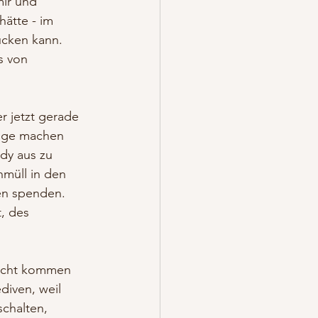
mir und 
hätte - im 
ücken kann. 
s von 
r jetzt gerade 
ange machen 
dy aus zu 
müll in den 
en spenden. 
, des 
nicht kommen 
diven, weil 
schalten, 