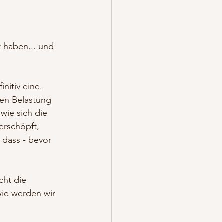
 haben... und 
nitiv eine. 
men Belastung 
wie sich die 
erschöpft, 
 dass - bevor 
cht die 
wie werden wir 