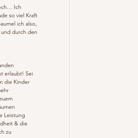
noch… Ich 
e so viel Kraft 
aumel ich also, 
und durch den 
manden 
 erlaubt! Sei 
n die Kinder 
mehr 
neuem 
räumen 
e Leistung 
ndheit & die 
ch zu 