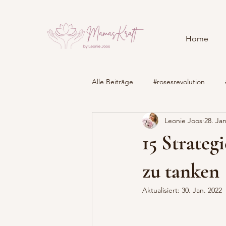
Home
Alle Beiträge
#rosesrevolution
Leonie Joos
28. Ja
Geburtsbericht
Geburtsvorbe
15 Strateg
Kindergesundheit
M. Raynaud
zu tanken
Aktualisiert:
30. Jan. 2022
Roses Revolution 2017
Roses R