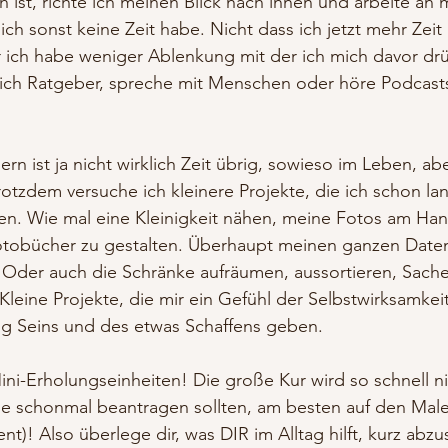
ch ist, richte ich meinen Blick nach innen und arbeite an 
ich sonst keine Zeit habe. Nicht dass ich jetzt mehr Zeit 
r ich habe weniger Ablenkung mit der ich mich davor dr
 ich Ratgeber, spreche mit Menschen oder höre Podcast
rn ist ja nicht wirklich Zeit übrig, sowieso im Leben, abe
rotzdem versuche ich kleinere Projekte, die ich schon l
fen. Wie mal eine Kleinigkeit nähen, meine Fotos am Han
otobücher zu gestalten. Überhaupt meinen ganzen Daten
n. Oder auch die Schränke aufräumen, aussortieren, Sach
 Kleine Projekte, die mir ein Gefühl der Selbstwirksamkeit
tig Seins und des etwas Schaffens geben.
ini-Erholungseinheiten! Die große Kur wird so schnell 
lle schonmal beantragen sollten, am besten auf den Male
t)! Also überlege dir, was DIR im Alltag hilft, kurz abzu