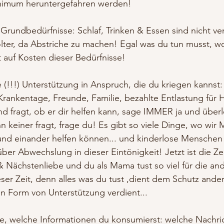
inimum heruntergefahren werden!
 Grundbedürfnisse: Schlaf, Trinken & Essen sind nicht v
Folter, da Abstriche zu machen! Egal was du tun musst, wo
t auf Kosten dieser Bedürfnisse!
(!!!) Unterstützung in Anspruch, die du kriegen kannst:
rankentage, Freunde, Familie, bezahlte Entlastung für H
d fragt, ob er dir helfen kann, sage IMMER ja und über
 keiner fragt, frage du! Es gibt so viele Dinge, wo wir
und einander helfen können... und kinderlose Menschen 
über Abwechslung in dieser Eintönigkeit! Jetzt ist die Zei
& Nächstenliebe und du als Mama tust so viel für die an
er Zeit, denn alles was du tust ,dient dem Schutz ander
in Form von Unterstützung verdient...
e, welche Informationen du konsumierst: welche Nachric