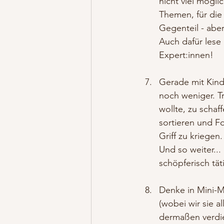
nicht viel mögli
Themen, für die 
Gegenteil - abe
Auch dafür lese
Expert:innen! 
Gerade mit Kinde
noch weniger. T
wollte, zu schaf
sortieren und F
Griff zu kriege
Und so weiter...
schöpferisch tä
Denke in Mini-M
(wobei wir sie a
dermaßen verdien