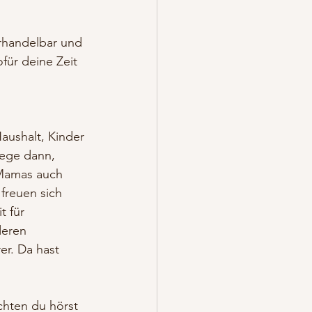
erhandelbar und 
für deine Zeit 
 
aushalt, Kinder 
lege dann, 
 Mamas auch 
freuen sich 
t für 
deren 
er. Da hast 
hten du hörst 