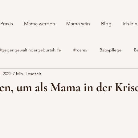
Praxis
Mama werden
Mama sein
Blog
Ich bin
#gegengewaltindergeburtshilfe
#rosrev
Babypflege
B
n. 2022
7 Min. Lesezeit
reitungskurs
Geburtsvorbereitung
Hausgeburt
HypnoB
ien, um als Mama in der Kris
 der Brust
Kinderkrankheiten
MamasKraft
Natürliche
evolution
Schmerzen beim Stillem
Selbstbestimmung