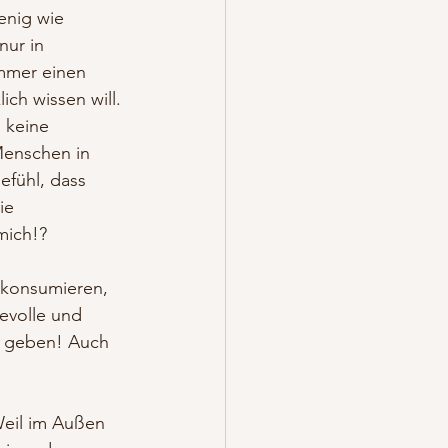
enig wie 
nur in 
mmer einen 
ich wissen will. 
 keine 
Menschen in 
fühl, dass 
ie 
mich!?
u konsumieren, 
evolle und 
l geben! Auch 
Weil im Außen 