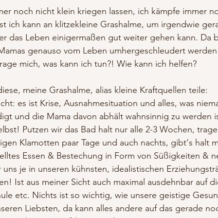
mer noch nicht klein kriegen lassen, ich kämpfe immer 
t ich kann an klitzekleine Grashalme, um irgendwie gerad
hier das Leben einigermaßen gut weiter gehen kann. Da b
-Mamas genauso vom Leben umhergeschleudert werden 
frage mich, was kann ich tun?! Wie kann ich helfen? 
diese, meine Grashalme, alias kleine Kraftquellen teile:
cht: es ist Krise, Ausnahmesituation und alles, was nie
digt und die Mama davon abhält wahnsinnig zu werden ist
elbst! Putzen wir das Bad halt nur alle 2-3 Wochen, trage
zigen Klamotten paar Tage und auch nachts, gibt‘s halt 
elltes Essen & Bestechung in Form von Süßigkeiten & 
r uns je in unseren kühnsten, idealistischen Erziehungst
en! Ist aus meiner Sicht auch maximal ausdehnbar auf di
hule etc. Nichts ist so wichtig, wie unsere geistige Gesu
seren Liebsten, da kann alles andere auf das gerade no