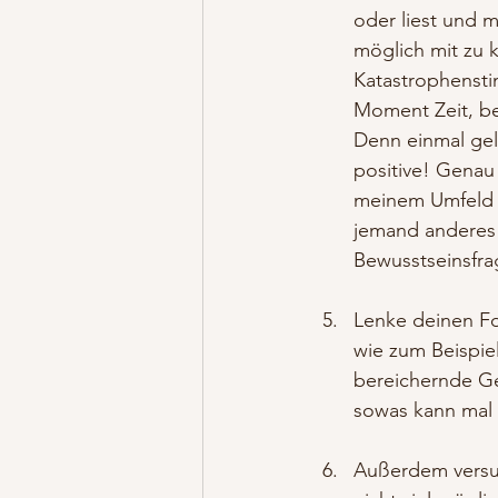
oder liest und m
möglich mit zu k
Katastrophensti
Moment Zeit, bev
Denn einmal gel
positive! Genau 
meinem Umfeld d
jemand anderes 
Bewusstseinsfra
Lenke deinen Fok
wie zum Beispie
bereichernde Ge
sowas kann mal e
Außerdem versuc