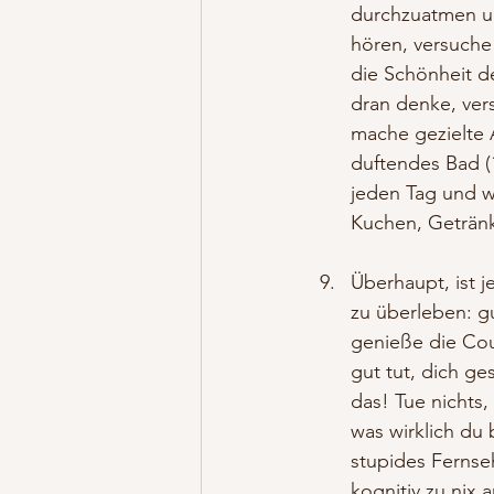
durchzuatmen un
hören, versuche
die Schönheit d
dran denke, vers
mache gezielte 
duftendes Bad (1
jeden Tag und w
Kuchen, Getränk
Überhaupt, ist je
zu überleben: gu
genieße die Cou
gut tut, dich g
das! Tue nichts
was wirklich du
stupides Fernse
kognitiv zu nix 