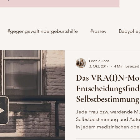
#gegengewaltindergeburtshilfe
#rosrev
Babypfle
Geburtsvorbereitungskurs
Geburtsvorbereitung
Ha
Leonie Joos
3. Okt. 2017
4 Min. Lesezeit
Das VRA(I)N-Mod
ndheit
M. Raynaud der Brust
Kinderkrankheiten
Entscheidungsfind
Selbstbestimmung
Roses Revolution 2017
Roses Revolution
Schmerzen
Geburt umsetze
Jede Frau bzw. werdende Mut
Selbstbestimmung und Auto
In jedem medizinischen oder.
zen beim Stillen
StarkeMama
Stillen
Vasospas