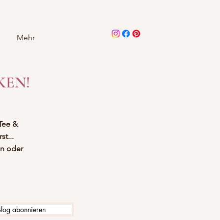
Mehr
KEN!
Tee &
t...
en oder
Blog abonnieren