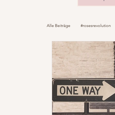
Alle Beiträge
#rosesrevolution
Familie
Geburtsbericht
HypnoBirthing
Kindergesu
Natürliche Geburt
Paar
Selbstbestimmung
Schmer