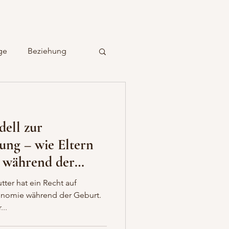
ge
Beziehung
usgeburt
ell zur
MamasKraft
ung – wie Eltern
 während der
 beim Stillem
ter hat ein Recht auf
nomie während der Geburt.
..
men
Vasospasmus