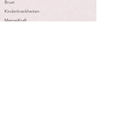
Brust
Kinderkrankheiten
MamasKraft
Natürliche
Geburt
Paar
Roses
Revolution 2017
Roses
Revolution
Schmerzen
beim Stillem
Selbstbestimmung
Schmerzen
beim Stillen
StarkeMama
Stillen