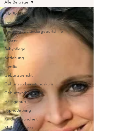
Alle Beiträge
Alle Beiträge
#rosesrevolution
#gegengewaltindergeburtshilfe
#rosrev
Babypflege
Beziehung
Familie
Geburtsbericht
Geburtsvorbereitungskurs
Geburtsvorbereitung
Hausgeburt
HypnoBirthing
Kindergesundheit
M. Raynaud der