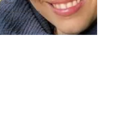
Brust
Kinderkrankheiten
MamasKraft
Natürliche
Geburt
Paar
Roses
Revolution 2017
Roses
Revolution
Schmerzen
beim Stillem
Selbstbestimmung
Schmerzen
beim Stillen
StarkeMama
Stillen