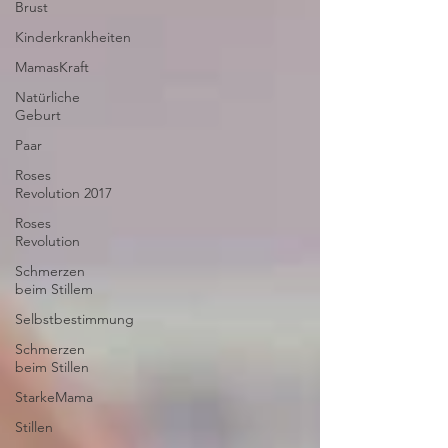
Brust
Kinderkrankheiten
MamasKraft
Natürliche
Geburt
Paar
Roses
Revolution 2017
Roses
Revolution
Schmerzen
beim Stillem
Selbstbestimmung
Schmerzen
beim Stillen
StarkeMama
Stillen