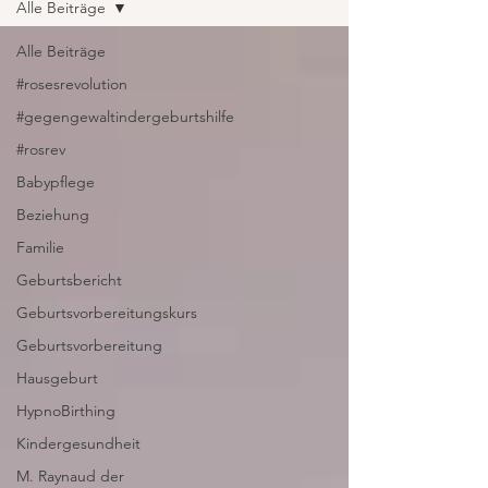
Alle Beiträge
Alle Beiträge
#rosesrevolution
#gegengewaltindergeburtshilfe
#rosrev
Babypflege
Beziehung
Familie
Geburtsbericht
Geburtsvorbereitungskurs
Geburtsvorbereitung
Hausgeburt
HypnoBirthing
Kindergesundheit
M. Raynaud der