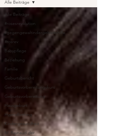
Alle Beiträge
Alle Beiträge
#rosesrevolution
#gegengewaltindergeburtshilfe
#rosrev
Babypflege
Beziehung
Familie
Geburtsbericht
Geburtsvorbereitungskurs
Geburtsvorbereitung
Hausgeburt
HypnoBirthing
Kindergesundheit
M. Raynaud der