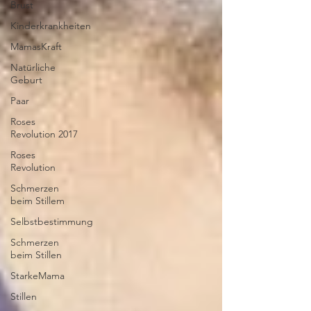
Brust
Kinderkrankheiten
MamasKraft
Natürliche
Geburt
Paar
Roses
Revolution 2017
Roses
Revolution
Schmerzen
beim Stillem
Selbstbestimmung
Schmerzen
beim Stillen
StarkeMama
Stillen