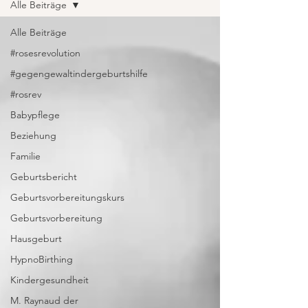
Alle Beiträge
Alle Beiträge
#rosesrevolution
#gegengewaltindergeburtshilfe
#rosrev
Babypflege
Beziehung
Familie
Geburtsbericht
Geburtsvorbereitungskurs
Geburtsvorbereitung
Hausgeburt
HypnoBirthing
Kindergesundheit
M. Raynaud der