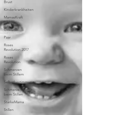
Brust
Kinderkrankheiten
MamasKraft
Natürliche
Geburt
Paar
Roses
Revolution 2017
Roses
Revolution
Schmerzen
beim Stillem
Selbstbestimmung
Schmerzen
beim Stillen
StarkeMama
Stillen