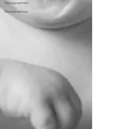
Vasospasmen
Vasospasmus