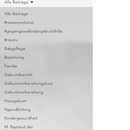
Alle Beiträge
Alle Beiträge
#rosesrevolution
#gegengewaltindergeburtshilfe
#rosrev
Babypflege
Beziehung
Familie
Geburtsbericht
Geburtsvorbereitungskurs
Geburtsvorbereitung
Hausgeburt
HypnoBirthing
Kindergesundheit
M. Raynaud der