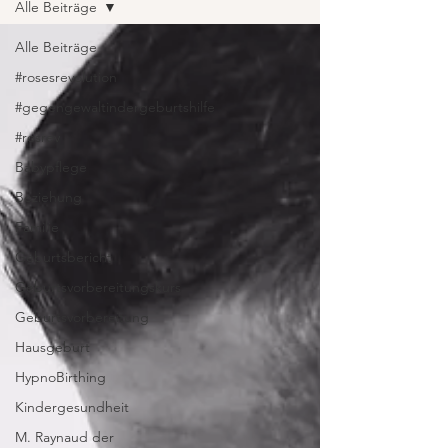
Alle Beiträge
Alle Beiträge
#rosesrevolution
#gegengewaltindergeburtshilfe
#rosrev
Babypflege
Beziehung
Familie
Geburtsbericht
Geburtsvorbereitungskurs
Geburtsvorbereitung
Hausgeburt
HypnoBirthing
Kindergesundheit
M. Raynaud der