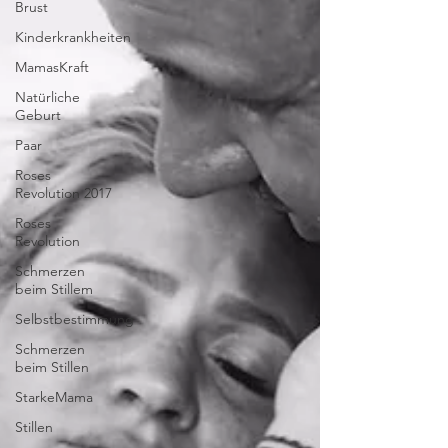
Brust
Kinderkrankheiten
MamasKraft
Natürliche
Geburt
Paar
Roses
Revolution 2017
Roses
Revolution
Schmerzen
beim Stillem
Selbstbestimmung
Schmerzen
beim Stillen
StarkeMama
Stillen