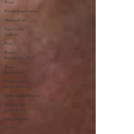
Brust
Kinderkrankheiten
MamasKraft
Natürliche
Geburt
Paar
Roses
Revolution 2017
Roses
Revolution
Schmerzen
beim Stillem
Selbstbestimmung
Schmerzen
beim Stillen
StarkeMama
Stillen