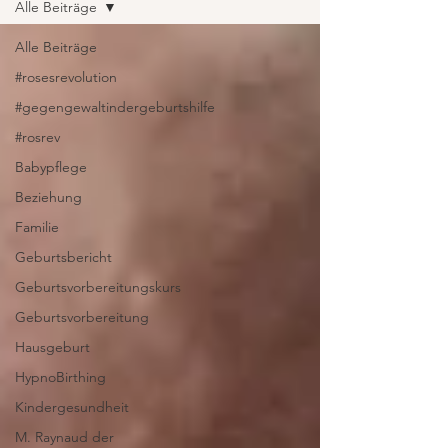
Alle Beiträge
Alle Beiträge
#rosesrevolution
#gegengewaltindergeburtshilfe
#rosrev
Babypflege
Beziehung
Familie
Geburtsbericht
Geburtsvorbereitungskurs
Geburtsvorbereitung
Hausgeburt
HypnoBirthing
Kindergesundheit
M. Raynaud der