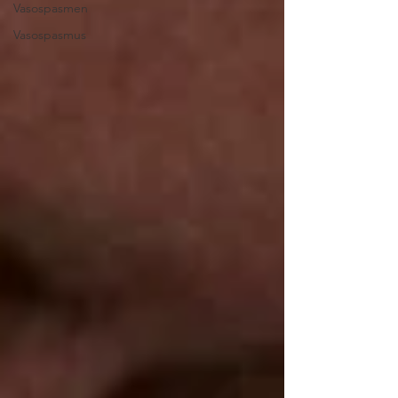
Vasospasmen
Vasospasmus