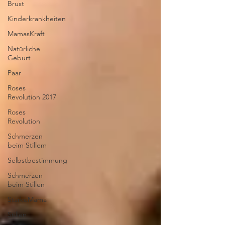
Brust
Kinderkrankheiten
MamasKraft
Natürliche
Geburt
Paar
Roses
Revolution 2017
Roses
Revolution
Schmerzen
beim Stillem
Selbstbestimmung
Schmerzen
beim Stillen
StarkeMama
Stillen