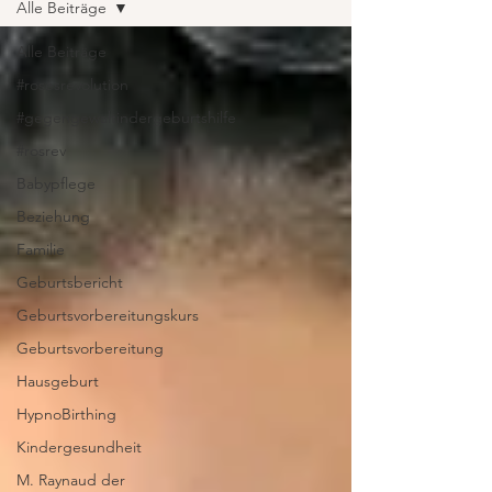
Alle Beiträge
Alle Beiträge
#rosesrevolution
#gegengewaltindergeburtshilfe
#rosrev
Babypflege
Beziehung
Familie
Geburtsbericht
Geburtsvorbereitungskurs
Geburtsvorbereitung
Hausgeburt
HypnoBirthing
Kindergesundheit
M. Raynaud der